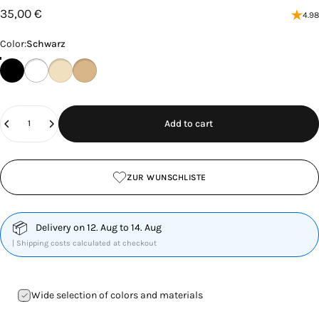
35,00 €
4.98
Color
Color:
Schwarz
Schwarz
Weiß
Cashew
Eiche
Quantity
Add to cart
ZUR WUNSCHLISTE
📦
Delivery on 12. Aug to 14. Aug
| Shipping costs calculated at checkout
Wide selection of colors and materials