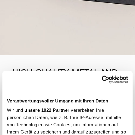
HIGH-QUALITY
METAL
AND
WOOD
SHELVES
FOR
THE
RIVO
WALL
SHELF
Verantwortungsvoller Umgang mit Ihren Daten
Wir und
unsere 1022 Partner
verarbeiten Ihre
The shelves specifically designed for our metal shelves
persönlichen Daten, wie z. B. Ihre IP-Adresse, mithilfe
RIVO and RIVO S are made of high-quality sheet steel or
naturally oiled oak wood. The larger wall shelf in window
von Technologien wie Cookies, um Informationen auf
frame look can be equipped with up to twelve shelves,
Ihrem Gerät zu speichern und darauf zuzugreifen und so