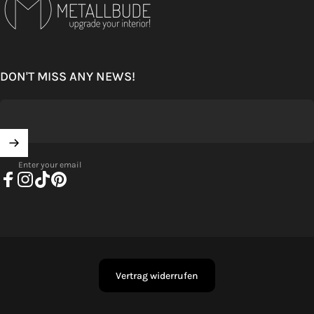
DON'T MISS ANY NEWS!
Enter your email
Facebook
Instagram
TikTok
Pinterest
Vertrag widerrufen