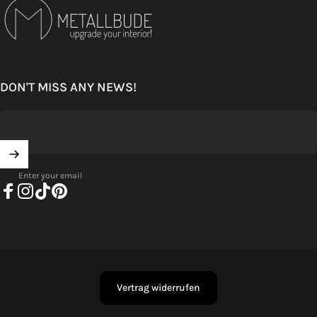
DON'T MISS ANY NEWS!
Enter your email
Facebook
Instagram
TikTok
Pinterest
Vertrag widerrufen