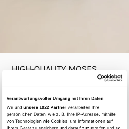
HIGH-QUALITY
MOSES
BASKET
FOR
NEWBORNS
The high-quality Moses basket for newborns provides a
Verantwortungsvoller Umgang mit Ihren Daten
comfortable and safe sleeping environment for babies.
Wir und
unsere 1022 Partner
verarbeiten Ihre
Made from quality organic cotton, it exudes timeless
persönlichen Daten, wie z. B. Ihre IP-Adresse, mithilfe
elegance. The Moses basket offers the baby gentle support
von Technologien wie Cookies, um Informationen auf
while keeping it securely in place. The basket is lightweight
and portable, allowing parents to comfortably transport
Ihrem Gerät zu speichern und darauf zuzugreifen und so