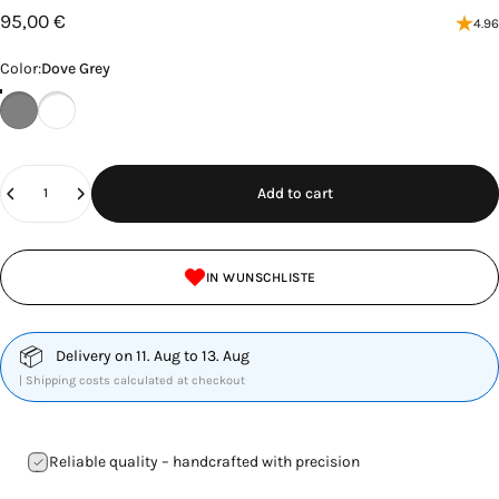
95,00 €
4.96
Color
Color:
Dove Grey
Dove Grey
Natural White
Quantity
Add to cart
IN WUNSCHLISTE
📦
Delivery on 11. Aug to 13. Aug
| Shipping costs calculated at checkout
Reliable quality – handcrafted with precision