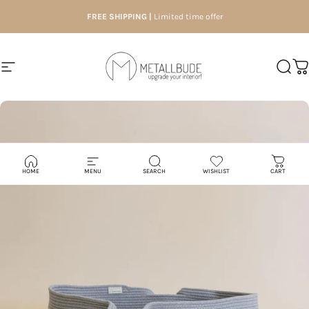
Skip to content
FREE SHIPPING |
Limited time offer
Site navigation
Metallbude
Searc
Ca
HOME
MENU
SEARCH
WISHLIST
CART