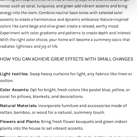
Wir verwenden Cookies, um Inhalte und Anzeigen zu
tones such as coral, turquoise, and green add vibrant accents and bring
personalisieren, Funktionen für soziale Medien anbieten
energy into the room. Combine neutral base tones with selected color
zu können und die Zugriffe auf unsere Website zu
accents to create a harmonious and dynamic ambiance. Nature-inspired
colors like sand beige and olive green create a relaxed, earthy mood.
analysieren. Außerdem geben wir Informationen zu Ihrer
Experiment with color gradients and patterns to create depth and interest.
Verwendung unserer Website an unsere Partner für
With the right color choice, your home will become a summery oasis that
soziale Medien, Werbung und Analysen weiter. Unsere
radiates lightness and joy of life.
Partner führen diese Informationen möglicherweise mit
weiteren Daten zusammen, die Sie ihnen bereitgestellt
HOW YOU CAN ACHIEVE GREAT EFFECTS WITH SMALL CHANGES
haben oder die sie im Rahmen Ihrer Nutzung der Dienste
gesammelt haben.
Light textiles:
Swap heavy curtains for light, airy fabrics like linen or
cotton.
Color Accents:
Opt for bright, fresh colors like pastel blue, yellow, or
coral for pillows, blankets, and decorations.
Natural Materials:
Incorporate furniture and accessories made of
rattan, bamboo, or wood for a natural, summery touch.
Flowers and Plants:
Bring fresh flower bouquets and green indoor
plants into the house to set vibrant accents.