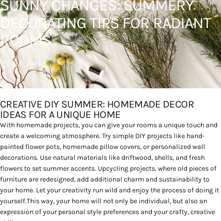
SUNNY
CHANGES:
SUMMERY
DECORATING
TIPS
FOR
RADIANT
ROOMS
July 11, 2024
CREATIVE DIY SUMMER: HOMEMADE DECOR
IDEAS FOR A UNIQUE HOME
With homemade projects, you can give your rooms a unique touch and
create a welcoming atmosphere. Try simple DIY projects like hand-
painted flower pots, homemade pillow covers, or personalized wall
decorations. Use natural materials like driftwood, shells, and fresh
flowers to set summer accents. Upcycling projects, where old pieces of
furniture are redesigned, add additional charm and sustainability to
your home. Let your creativity run wild and enjoy the process of doing it
yourself.This way, your home will not only be individual, but also an
expression of your personal style preferences and your crafty, creative