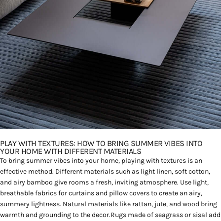
PLAY WITH TEXTURES: HOW TO BRING SUMMER VIBES INTO
YOUR HOME WITH DIFFERENT MATERIALS
To bring summer vibes into your home, playing with textures is an
effective method. Different materials such as light linen, soft cotton,
and airy bamboo give rooms a fresh, inviting atmosphere. Use light,
breathable fabrics for curtains and pillow covers to create an airy,
summery lightness. Natural materials like rattan, jute, and wood bring
warmth and grounding to the decor.Rugs made of seagrass or sisal add