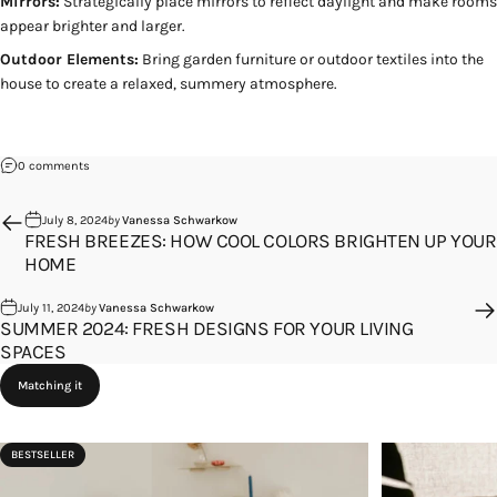
Mirrors:
Strategically place mirrors to reflect daylight and make rooms
appear brighter and larger.
Outdoor Elements:
Bring garden furniture or outdoor textiles into the
house to create a relaxed, summery atmosphere.
on Sunny Changes: Summery Decorating Tips for Radiant Rooms
0 comments
July 8, 2024
by
Vanessa Schwarkow
FRESH BREEZES: HOW COOL COLORS BRIGHTEN UP YOUR
HOME
July 11, 2024
by
Vanessa Schwarkow
SUMMER 2024: FRESH DESIGNS FOR YOUR LIVING
SPACES
Matching it
BESTSELLER