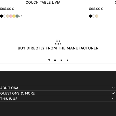
COUCH TABLE LIVIA
595,00 €
595,00 €
Schwarz
Weiß
Cashew
Pink Lemonade
Mango Lassi
Green Tea
Schwarz
Weiß
Cashew
+2
BUY DIRECTLY FROM THE MANUFACTURER
ADDITIONAL
QUESTIONS & MORE
THIS IS US