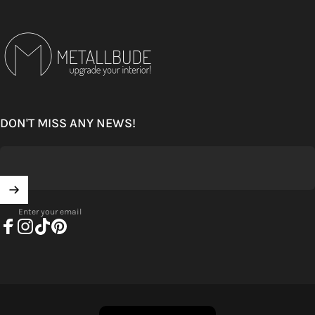
Metallbude
DON'T MISS ANY NEWS!
Enter your email
Facebook
Instagram
TikTok
Pinterest