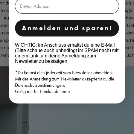
Email
ahr der Fokus auf einfacher Eleganz. Sitzecken und
Sofas
aus s
ie einfache
Gartentische
mit Stühlen in dunklen Farben liege
ng – auch Pflanzen wie Pampasgras oder Olivenbäume verleihen
en Daumen hast, kannst Du Dir ein Hochbeet für Deine Liebl
Anmelden und sparen!
 Auswahl der Gartenmöbel kannst Du Deinen Außenbereich dek
 beispielsweise bis spät abends mit Freunden in Deiner gemü
WICHTIG: Im Anschluss erhältst du eine E-Mail
terkette oder
Kerzen
viel ausmachen. Besonders beliebt sind in
(Bitte schaue auch unbedingt im SPAM nach) mit
Trend der Nachhaltigkeit und Selbstversorgung der letzten Jah
einem Link, um deine Anmeldung zum
Newsletter zu bestätigen.
*Du kannst dich jederzeit vom Newsletter abmelden.
Mit der Anmeldung zum Newsletter akzeptierst du die
Datenschutzbestimmungen.
Gültig nur für Neukund: innen