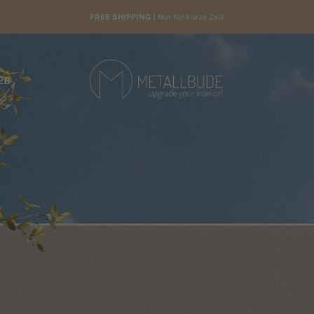
FREE SHIPPING |
Nur für kurze Zeit
2B
Metallbude
2B