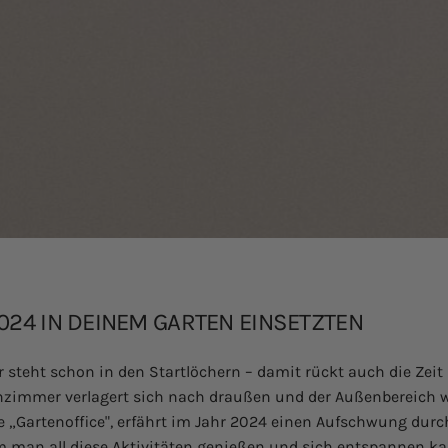
2024 IN DEINEM GARTEN EINSETZTEN
 steht schon in den Startlöchern – damit rückt auch die Zeit n
nzimmer verlagert sich nach draußen und der Außenbereich w
 „Gartenoffice", erfährt im Jahr 2024 einen Aufschwung durch
m man all diese Aktivitäten genießen und sich entspannen kan