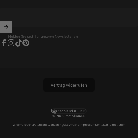
Melden Sie sich für unseren Newsletter an
Facebook
Instagram
TikTok
Pinterest
Vertrag widerrufen
Deutsch
Sprache
Deutschland (EUR €)
Land/Region
© 2026 Metallbude.
Widerrufsrecht
Datenschutzerklärung
AGB
Versand
Impressum
Kontaktinformationen