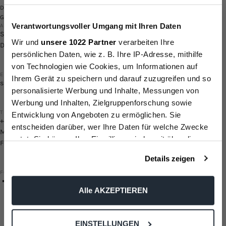
auf deine erste
Diese Website ist durch hCaptcha geschützt und es gelten die
allgemeinen
Geschäftsbedingungen
und
Datenschutzbestimmungen
von hCaptcha.
Verantwortungsvoller Umgang mit Ihren Daten
Bestellung.
ADDRESSE
Sylbeckestraße 20, 32756 Detmold
Wir und
unsere 1022 Partner
verarbeiten Ihre
Deutschland
persönlichen Daten, wie z. B. Ihre IP-Adresse, mithilfe
von Technologien wie Cookies, um Informationen auf
Bis zu 30% Rabatt
5% (ab 150€)
EMAIL
Ihrem Gerät zu speichern und darauf zuzugreifen und so
support@metallbude.de
10% (ab 250€)
personalisierte Werbung und Inhalte, Messungen von
15% (ab 400€) 🔥
Werbung und Inhalten, Zielgruppenforschung sowie
TELEFON
Entwicklung von Angeboten zu ermöglichen. Sie
+495231/5004949
entscheiden darüber, wer Ihre Daten für welche Zwecke
Email
Mo - Do: 09-15 Uhr
nutzt. Sie können Ihre Einwilligung jederzeit über die
Fr: 09-13 Uhr
Cookie-Erklärung oder durch Klicken auf das Privacy
Details zeigen
Trigger Symbol ändern oder widerrufen
Anmelden und sparen!
FOLLOW US
Wenn Sie es erlauben, würden wir auch gerne:
Alle AKZEPTIEREN
Facebook
Instagram
TikTok
Pinterest
Informationen über Ihre geografische Lage erfassen,
WICHTIG: Im Anschluss erhältst du eine E-Mail
(Bitte schaue auch unbedingt im SPAM nach) mit
welche bis auf einige Meter genau sein können
einem Link, um deine Anmeldung zum
EINSTELLUNGEN
Ihr Gerät durch aktives Scannen nach bestimmten