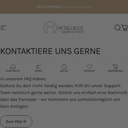
Direkt zum Inhalt
FREE SHIPPING |
Nur für kurze Zeit
Seitennavigation
Metallbude
Such
W
KONTAKTIERE
UNS
GERNE
Viele Fragen zu Bestellung, Lieferung oder Rücksendung lassen
STARTSEITE
MENÜ
SUCHE
WISHLIST
WARENKORB
sich schon direkt über den Status in Deinem Kundenportal oder
in unserem
FAQ
klären.
Solltest Du dort nicht fündig werden, hilft Dir unser Support-
Team natürlich gerne weiter. Schick uns einfach eine Nachricht
über das Formular – wir kümmern uns schnellstmöglich um
Dein Anliegen.
Zum FAQ