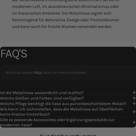
modernen Loft, im skandinavischen Minimalismus oder
im klassischen Ambiente. Die Metallvase eignet sich
hervorragend für dekorative Zweige oder Trockenblumen
und kann auch für frische Blumen verwendet werden.
FAQ'S
Bitte lies unsere
FAQs
Seite um mehr zu erfahren.
Ist die Metallvase wasserdicht und rostfrei?
Welche Größen und Farben sind verfügbar?
Welche Pflege benötigt die Vase aus pulverbeschichtetem Metall?
Wie kann ich sicherstellen, dass die Metallvase auf Oberflächen
keine Kratzer hinterlässt?
Gibt es passende Accessoires oder Ergänzungsprodukte zur
modernen Vase?