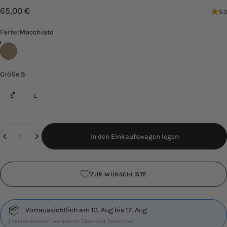
65,00 €
5.0
Farbe
Farbe:
Macchiato
Macchiato
Größe
Größe:
S
S
L
Anzahl
In den Einkaufswagen legen
ZUR WUNSCHLISTE
📦
Vorraussichtlich am 13. Aug bis 17. Aug
| Versandkosten werden im Checkout berechnet