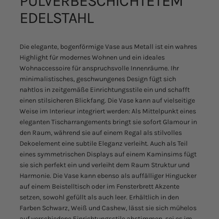
PULVERBESCHICHTETEM
EDELSTAHL
Die elegante, bogenförmige Vase aus Metall ist ein wahres
Highlight für modernes Wohnen und ein ideales
Wohnaccessoire für anspruchsvolle Innenräume. Ihr
minimalistisches, geschwungenes Design fügt sich
nahtlos in zeitgemäße Einrichtungsstile ein und schafft
einen stilsicheren Blickfang. Die Vase kann auf vielseitige
Weise im Interieur integriert werden: Als Mittelpunkt eines
eleganten Tischarrangements bringt sie sofort Glamour in
den Raum, während sie auf einem Regal als stilvolles
Dekoelement eine subtile Eleganz verleiht. Auch als Teil
eines symmetrischen Displays auf einem Kaminsims fügt
sie sich perfekt ein und verleiht dem Raum Struktur und
Harmonie. Die Vase kann ebenso als auffälliger Hingucker
auf einem Beistelltisch oder im Fensterbrett Akzente
setzen, sowohl gefüllt als auch leer. Erhältlich in den
Farben Schwarz, Weiß und Cashew, lässt sie sich mühelos
auf verschiedene Einrichtungsstile abstimmen, sei es im