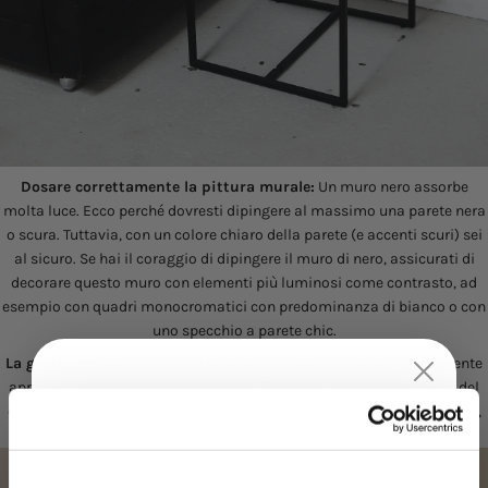
Dosare correttamente la pittura murale:
Un muro nero assorbe
molta luce. Ecco perché dovresti dipingere al massimo una parete nera
o scura. Tuttavia, con un colore chiaro della parete (e accenti scuri) sei
al sicuro. Se hai il coraggio di dipingere il muro di nero, assicurati di
decorare questo muro con elementi più luminosi come contrasto, ad
esempio con quadri monocromatici con predominanza di bianco o con
uno specchio a parete chic.
La giusta scelta dei mobili:
Un grande mobile nero può rapidamente
apparire troppo voluminoso e scuro. Se non sei sicuro sulla scelta del
Bis zu
15%
Rabatt
colore dei tuoi mobili, i colori chiari sono la scelta sicura. Ad esempio,
scegline uno
Consolle in bianco
o un divano bianco.
auf deine erste