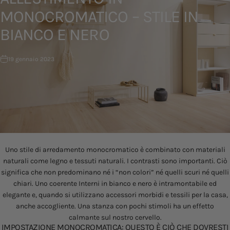
MONOCROMATICO
–
STILE
IN
BIANCO
E
NERO
19 gennaio 2023
Uno stile di arredamento monocromatico è combinato con materiali
naturali come legno e tessuti naturali. I contrasti sono importanti. Ciò
significa che non predominano né i “non colori” né quelli scuri né quelli
chiari. Uno coerente
Interni in bianco e nero
è intramontabile ed
elegante e, quando si utilizzano accessori morbidi e tessili per la casa,
anche accogliente. Una stanza con pochi stimoli ha un effetto
calmante sul nostro cervello.
IMPOSTAZIONE MONOCROMATICA: QUESTO È CIÒ CHE DOVRESTI