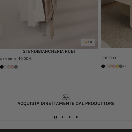
4.9
STENDIBIANCHERIA RUBI
595,00 €
110,00 €
A proposito
Black
White
Cashew
Limonata
Mango L
Green
Black
White
Cashew
Pink Lemonade
Green Tea
+2
ACQUISTA DIRETTAMENTE DAL PRODUTTORE