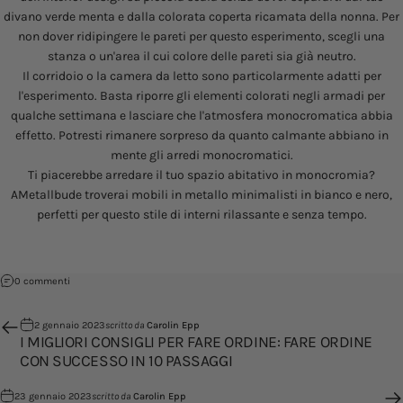
divano verde menta e dalla colorata coperta ricamata della nonna. Per
non dover ridipingere le pareti per questo esperimento, scegli una
stanza o un'area il cui colore delle pareti sia già neutro.
Il corridoio o la camera da letto sono particolarmente adatti per
l'esperimento. Basta riporre gli elementi colorati negli armadi per
qualche settimana e lasciare che l'atmosfera monocromatica abbia
effetto. Potresti rimanere sorpreso da quanto calmante abbiano in
mente gli arredi monocromatici.
Ti piacerebbe arredare il tuo spazio abitativo in monocromia?
A
Metallbude
troverai mobili in metallo minimalisti in bianco e nero,
perfetti per questo stile di interni rilassante e senza tempo.
su Allestimento in monocromatico – stile in bianco e nero
0 commenti
2 gennaio 2023
scritto da
Carolin Epp
I MIGLIORI CONSIGLI PER FARE ORDINE: FARE ORDINE
CON SUCCESSO IN 10 PASSAGGI
23 gennaio 2023
scritto da
Carolin Epp