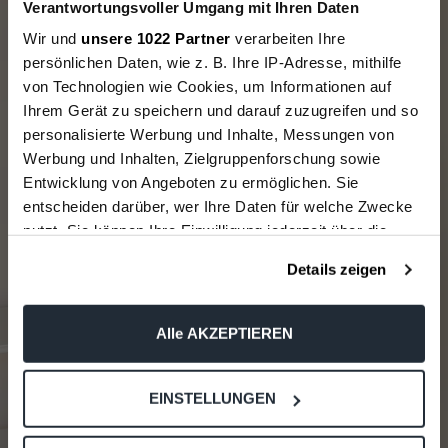
Verantwortungsvoller Umgang mit Ihren Daten
Bestellung.
Wir und
unsere 1022 Partner
verarbeiten Ihre
persönlichen Daten, wie z. B. Ihre IP-Adresse, mithilfe
von Technologien wie Cookies, um Informationen auf
Bis zu 30% Rabatt
5% (ab 150€)
Ihrem Gerät zu speichern und darauf zuzugreifen und so
10% (ab 250€)
personalisierte Werbung und Inhalte, Messungen von
15% (ab 400€) 🔥
Werbung und Inhalten, Zielgruppenforschung sowie
Entwicklung von Angeboten zu ermöglichen. Sie
entscheiden darüber, wer Ihre Daten für welche Zwecke
Email
nutzt. Sie können Ihre Einwilligung jederzeit über die
Cookie-Erklärung oder durch Klicken auf das Privacy
Details zeigen
Trigger Symbol ändern oder widerrufen
Anmelden und sparen!
Wenn Sie es erlauben, würden wir auch gerne:
Alle AKZEPTIEREN
Informationen über Ihre geografische Lage erfassen,
WICHTIG: Im Anschluss erhältst du eine E-Mail
(Bitte schaue auch unbedingt im SPAM nach) mit
welche bis auf einige Meter genau sein können
einem Link, um deine Anmeldung zum
EINSTELLUNGEN
Ihr Gerät durch aktives Scannen nach bestimmten
Newsletter zu bestätigen.
Merkmalen (Fingerprinting) identifizieren