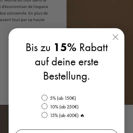
sif. Monté au mur dans la
nt d'économiser de l'espace
ièce concernée. En plus de
 avant tout par sa haute
Bis zu
15%
Rabatt
auf deine erste
Bestellung.
Bis zu 30% Rabatt
5% (ab 150€)
10% (ab 250€)
15% (ab 400€) 🔥
Email