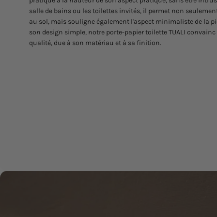
pratique à la hauteur de son aspect pratique, sans être intru
salle de bains ou les toilettes invités, il permet non seuleme
au sol, mais souligne également l'aspect minimaliste de la p
son design simple, notre porte-papier toilette TUALI convainc
qualité, due à son matériau et à sa finition.