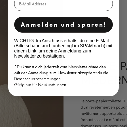
Anmelden und sparen!
WICHTIG: Im Anschluss erhältst du eine E-Mail
(Bitte schaue auch unbedingt im SPAM nach) mit
einem Link, um deine Anmeldung zum
Newsletter zu bestätigen.
PORTE-P
*Du kannst dich jederzeit vom Newsletter abmelden.
Mit der Anmeldung zum Newsletter akzeptierst du die
MODER
Datenschutzbestimmungen.
Gültig nur für Neukund: innen
Le porte-papier toilette T
d'un revêtement en poudre
revêtement apporte plusi
Robustesse : Le métal est 
dommages. Un porte-papier