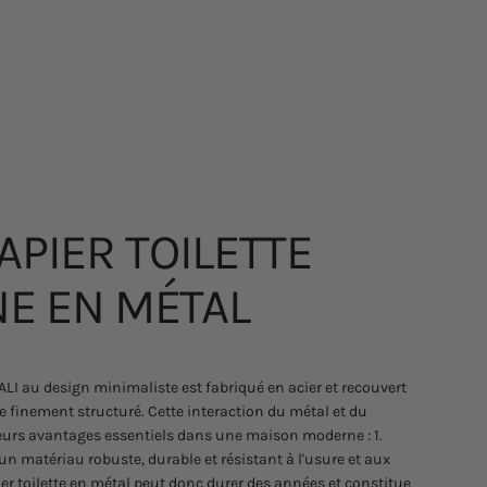
APIER
TOILETTE
NE
EN
MÉTAL
UALI au design minimaliste est fabriqué en acier et recouvert
 finement structuré. Cette interaction du métal et du
eurs avantages essentiels dans une maison moderne : 1.
un matériau robuste, durable et résistant à l'usure et aux
 toilette en métal peut donc durer des années et constitue