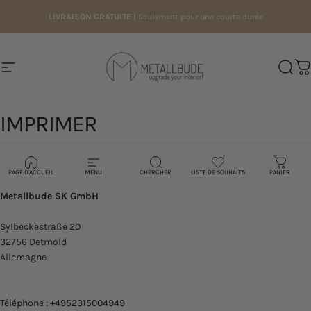
Passer au contenu
LIVRAISON GRATUITE |
Seulement pour une courte durée
Navigation
Metallbude
Reche
Pa
IMPRIMER
imprimer
PAGE D'ACCUEIL
MENU
CHERCHER
LISTE DE SOUHAITS
PANIER
Metallbude SK GmbH
Sylbeckestraße 20
32756 Detmold
Allemagne
Téléphone : +4952315004949