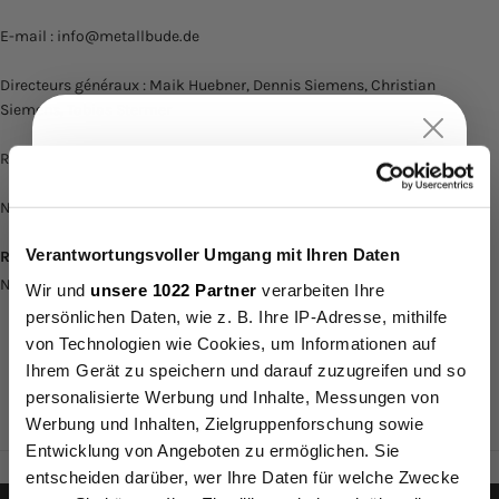
E-mail : info@metallbude.de
Directeurs généraux : Maik Huebner, Dennis Siemens, Christian
Siemens, Tobias Stermer
Bis zu
15%
Rabatt
Registre du commerce : Tribunal de district de Lemgo, HRB 10098
auf deine erste
Numéro (s) d'identification TVA : DE335041406
Verantwortungsvoller Umgang mit Ihren Daten
Bestellung.
RESPONSABILITÉ ÉLARGIE DU PRODUCTEUR
Numéro d'identification unique : FR401156_01FCHI
Wir und
unsere 1022 Partner
verarbeiten Ihre
persönlichen Daten, wie z. B. Ihre IP-Adresse, mithilfe
von Technologien wie Cookies, um Informationen auf
Bis zu 30% Rabatt
5% (ab 150€)
Ihrem Gerät zu speichern und darauf zuzugreifen und so
ACHETEZ DIRECTEMENT AUPRÈS DU FABRICANT
10% (ab 250€)
personalisierte Werbung und Inhalte, Messungen von
15% (ab 400€) 🔥
Werbung und Inhalten, Zielgruppenforschung sowie
Entwicklung von Angeboten zu ermöglichen. Sie
entscheiden darüber, wer Ihre Daten für welche Zwecke
Email