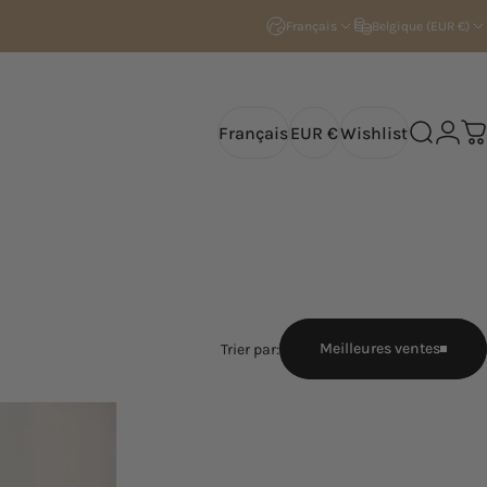
Français
Belgique (EUR €)
Français
EUR €
Wishlist
Recherch
Conne
Pa
Français
EUR €
Wishlist
Meilleures ventes
Trier par: