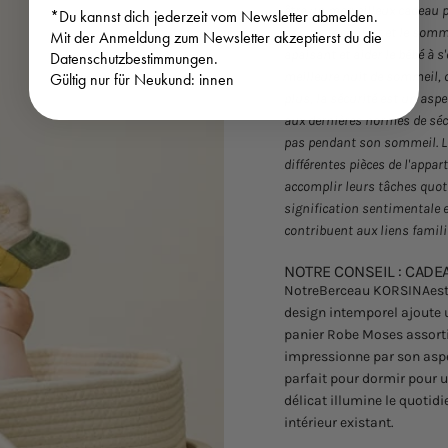
être un merveilleux cadeau p
*Du kannst dich jederzeit vom Newsletter abmelden.
assure le confort et le som
Mit der Anmeldung zum Newsletter akzeptierst du die
apaisant et aider le bébé à 
Datenschutzbestimmungen.
meilleure nuit de sommeil, 
Gültig nur für Neukund: innen
plus, la sécurité est un as
aux dernières normes de sécu
pas pendant son sommeil. La
différentes pièces de l'appar
accomplir leurs tâches quoti
signification sentimentale e
contribuent aux liens famili
NOTRE CONSEIL : CADE
Notre
Berceau KORSINA
es
design intemporel ajoute 
panier Robe Moses assorti
impressionne par son aspe
parfait pour dormir pour u
délicat illumine le quotid
intérieur existant.