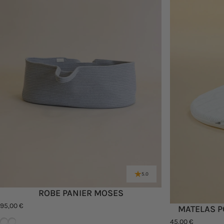
5.0
ROBE PANIER MOSES
95,00 €
MATELAS P
Gris tourterelle
Blanc naturel
45,00 €