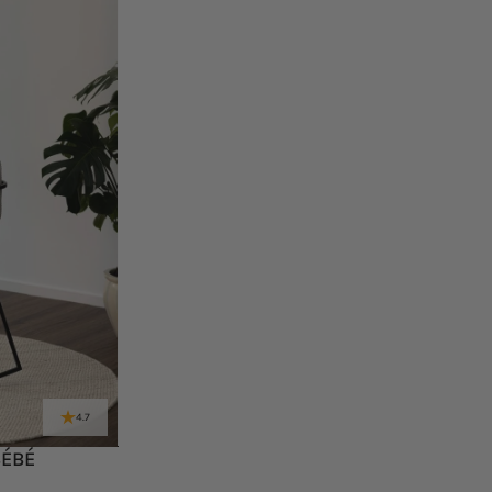
4.7
BÉBÉ