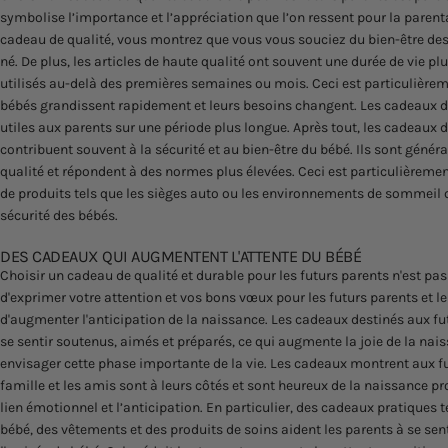
symbolise l’importance et l’appréciation que l’on ressent pour la paren
cadeau de qualité, vous montrez que vous vous souciez du bien-être de
né. De plus, les articles de haute qualité ont souvent une durée de vie pl
utilisés au-delà des premières semaines ou mois. Ceci est particulièrem
bébés grandissent rapidement et leurs besoins changent. Les cadeaux d
utiles aux parents sur une période plus longue. Après tout, les cadeaux 
contribuent souvent à la sécurité et au bien-être du bébé. Ils sont géné
qualité et répondent à des normes plus élevées. Ceci est particulièrement
de produits tels que les sièges auto ou les environnements de sommeil q
sécurité des bébés.
DES CADEAUX QUI AUGMENTENT L'ATTENTE DU BÉBÉ
Choisir un cadeau de qualité et durable pour les futurs parents n'est 
d'exprimer votre attention et vos bons vœux pour les futurs parents et l
d'augmenter l'anticipation de la naissance. Les cadeaux destinés aux fut
se sentir soutenus, aimés et préparés, ce qui augmente la joie de la nais
envisager cette phase importante de la vie. Les cadeaux montrent aux f
famille et les amis sont à leurs côtés et sont heureux de la naissance pr
lien émotionnel et l’anticipation. En particulier, des cadeaux pratiques 
bébé, des vêtements et des produits de soins aident les parents à se sen