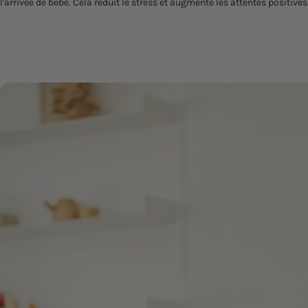
l'arrivée de bébé. Cela réduit le stress et augmente les attentes positives