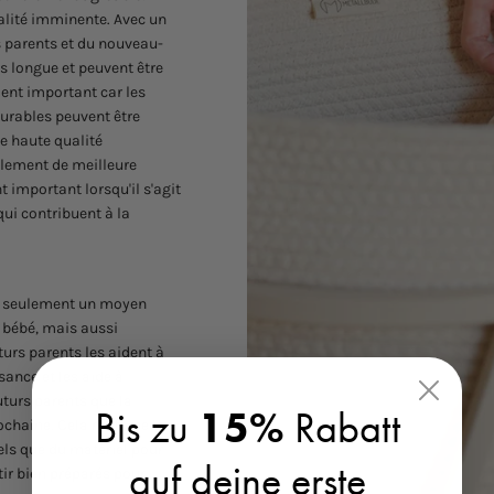
talité imminente. Avec un
s parents et du nouveau-
us longue et peuvent être
ent important car les
urables peuvent être
de haute qualité
ralement de meilleure
 important lorsqu'il s'agit
ui contribuent à la
pas seulement un moyen
e bébé, mais aussi
urs parents les aident à
sance et les aide à
uturs parents que la
Bis zu
15%
Rabatt
ochaine. Cela renforce le
tels que du matériel pour
auf deine erste
tir bien préparés pour