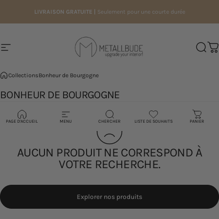
Passer au contenu
LIVRAISON GRATUITE |
Seulement pour une courte durée
Navigation
Metallbude
Reche
Pa
Collections
Bonheur de Bourgogne
BONHEUR
DE
BOURGOGNE
0 produit
PAGE D'ACCUEIL
MENU
CHERCHER
LISTE DE SOUHAITS
PANIER
AUCUN PRODUIT NE CORRESPOND À
VOTRE RECHERCHE.
Explorer nos produits