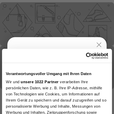
Bis zu
15%
Rabatt
auf deine erste
Verantwortungsvoller Umgang mit Ihren Daten
Bestellung.
Wir und
unsere 1022 Partner
verarbeiten Ihre
persönlichen Daten, wie z. B. Ihre IP-Adresse, mithilfe
von Technologien wie Cookies, um Informationen auf
Bis zu 30% Rabatt
5% (ab 150€)
Ihrem Gerät zu speichern und darauf zuzugreifen und so
10% (ab 250€)
personalisierte Werbung und Inhalte, Messungen von
15% (ab 400€) 🔥
Werbung und Inhalten, Zielgruppenforschung sowie