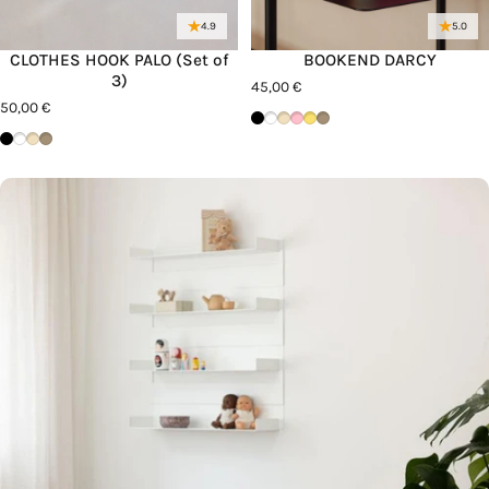
4.9
5.0
CLOTHES HOOK PALO (Set of
BOOKEND DARCY
3)
45,00 €
50,00 €
Schwarz
Weiß
Cashew
Pink Lemonade
Mango Lassi
Macchiato
Schwarz
Weiß
Cashew
Macchiato