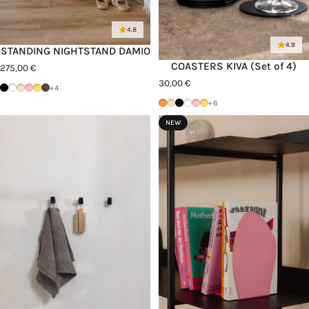
4.8
4.9
STANDING NIGHTSTAND DAMIO
COASTERS KIVA (Set of 4)
275,00 €
30,00 €
Schwarz
Weiß
Cashew
Pink Lemonade
Mango Lassi
Hot Choc
+4
Orange Sprizz
Cashew
Schwarz
Weiß
Pink Lemonade
Mango Lassi
+6
NEW