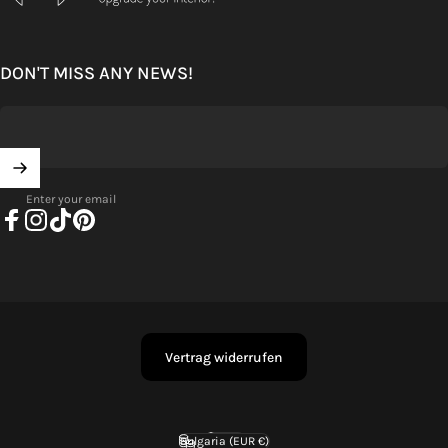
DON'T MISS ANY NEWS!
Enter your email
Facebook
Instagram
TikTok
Pinterest
Vertrag widerrufen
English
Language
Bulgaria (EUR €)
Country/region