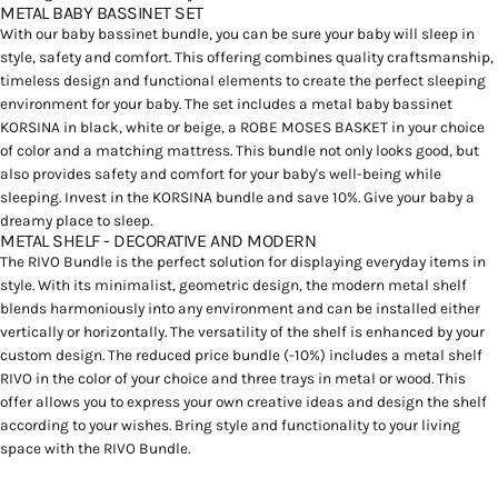
METAL BABY BASSINET SET
With our
baby bassinet bundle
, you can be sure your baby will sleep in
style, safety and comfort. This offering combines quality craftsmanship,
timeless design and functional elements to create the perfect sleeping
environment for your baby. The set includes a metal
baby bassinet
KORSINA
in black, white or beige, a
ROBE MOSES BASKET
in your choice
of color and a matching
mattress
. This bundle not only looks good, but
also provides safety and comfort for your baby's well-being while
sleeping. Invest in the KORSINA bundle and save 10%. Give your baby a
dreamy place to sleep.
METAL SHELF - DECORATIVE AND MODERN
The
RIVO Bundle
is the perfect solution for displaying everyday items in
style. With its minimalist, geometric design, the modern metal shelf
blends harmoniously into any environment and can be installed either
vertically or horizontally. The versatility of the shelf is enhanced by your
custom design. The reduced price bundle (-10%) includes a
metal shelf
RIVO
in the color of your choice and three
trays
in metal or wood. This
offer allows you to express your own creative ideas and design the shelf
according to your wishes. Bring style and functionality to your living
space with the RIVO Bundle.