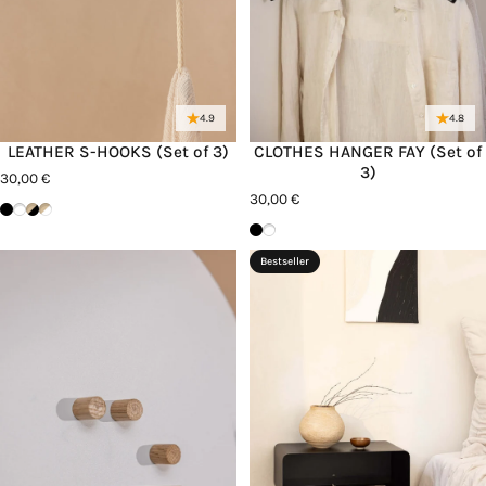
4.9
4.8
LEATHER S-HOOKS (Set of 3)
CLOTHES HANGER FAY (Set of
3)
30,00 €
30,00 €
Schwarz
Weiß
Beige/Schwarz
Beige/Weiß
Schwarz
Weiß
Bestseller