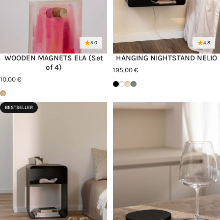
5.0
4.8
WOODEN MAGNETS ELA (Set
HANGING NIGHTSTAND NELIO
of 4)
195,00 €
10,00 €
Schwarz
Weiß
Cashew
Green Tea
Eiche
BESTSELLER