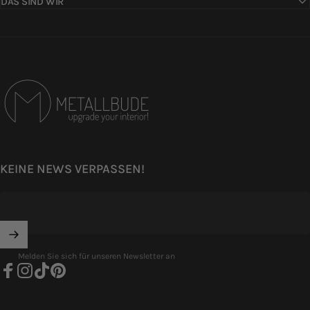
DAS SIND WIR
Metallbude
KEINE NEWS VERPASSEN!
Melden Sie sich für unseren Newsletter an
Facebook
Instagram
TikTok
Pinterest