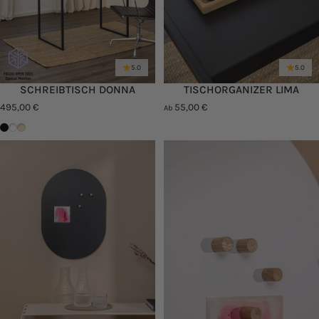
5.0
5.0
SCHREIBTISCH DONNA
TISCHORGANIZER LIMA
495,00 €
55,00 €
Ab
Schwarz
Weiß
Cashew