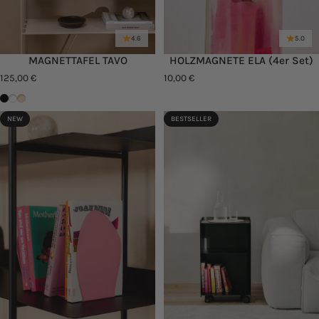
4.6
5.0
MAGNETTAFEL TAVO
HOLZMAGNETE ELA (4er Set)
125,00 €
10,00 €
Schwarz
Weiß
Cashew
NEW
BESTSELLER