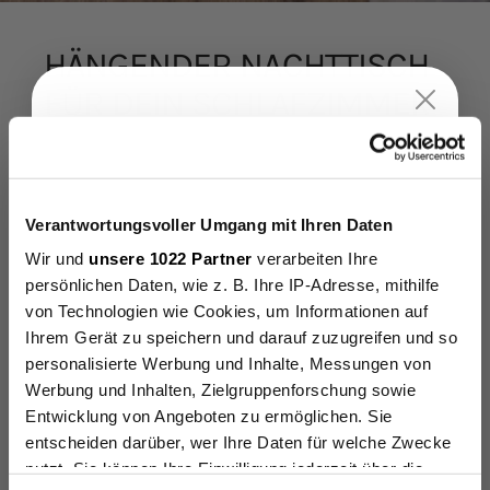
HÄNGENDER
NACHTTISCH
FÜR
DEIN
SCHLAFZIMMER
Bis zu
15%
Rabatt
Der hängende Nachttisch NELIO aus pulverbeschichtetem
auf deine erste
Metall verkörpert ein minimalistisches und elegantes
Design, das jedem modernen Zuhause einen ästhetischen
Verantwortungsvoller Umgang mit Ihren Daten
Bestellung.
Mehrwert verleiht. Mit seinen klaren Linien und der
Wir und
unsere 1022 Partner
verarbeiten Ihre
geschwungenen ovalen Form schafft dieser Nachttisch
persönlichen Daten, wie z. B. Ihre IP-Adresse, mithilfe
eine harmonische Balance zwischen Funktionalität und
von Technologien wie Cookies, um Informationen auf
Stil. Die praktische Konstruktion des hängenden
Bis zu 30% Rabatt
5% (ab 150€)
Nachttisches bietet eine optimale Nutzung von
Ihrem Gerät zu speichern und darauf zuzugreifen und so
10% (ab 250€)
Ablagefläche und Stauraum und somit ausreichend Platz
personalisierte Werbung und Inhalte, Messungen von
für Bücher, Lesebrillen, Wecker und andere persönliche
15% (ab 400€) 🔥
Werbung und Inhalten, Zielgruppenforschung sowie
Gegenstände, die griffbereit sein sollen. Dies ermöglicht
Entwicklung von Angeboten zu ermöglichen. Sie
eine organisierte und aufgeräumte Umgebung, die zur
entscheiden darüber, wer Ihre Daten für welche Zwecke
Email
Entspannung und Erholung beiträgt. Das hochwertige
nutzt. Sie können Ihre Einwilligung jederzeit über die
pulverbeschichtete Metallmaterial bietet zahlreiche