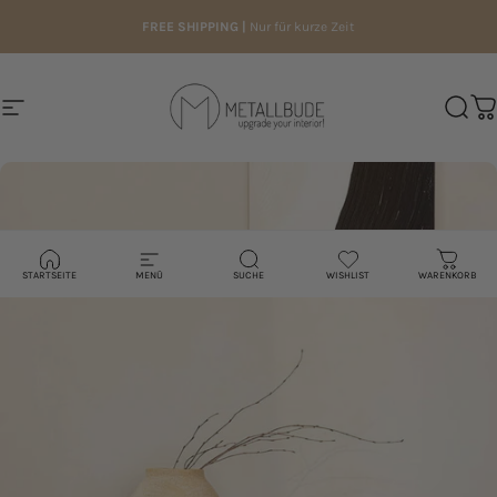
Direkt zum Inhalt
FREE SHIPPING |
Nur für kurze Zeit
Seitennavigation
Metallbude
Such
W
STARTSEITE
MENÜ
SUCHE
WISHLIST
WARENKORB