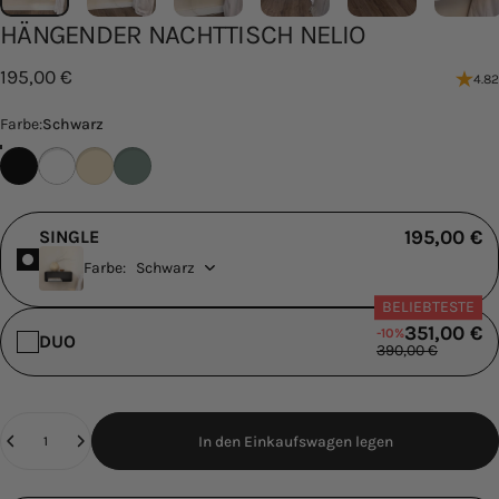
HÄNGENDER
NACHTTISCH
NELIO
195,00 €
4.82
Farbe
Farbe:
Schwarz
Schwarz
Weiß
Cashew
Green Tea
195,00 €
SINGLE
Farbe:
BELIEBTESTE
351,00 €
-10%
DUO
390,00 €
Anzahl
In den Einkaufswagen legen