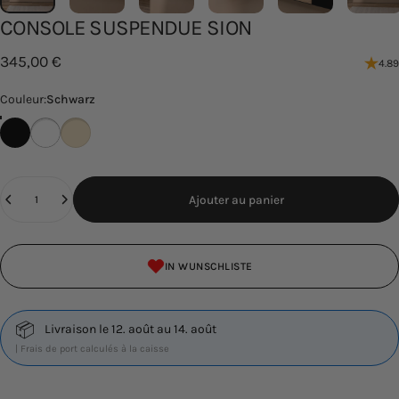
CONSOLE
SUSPENDUE
SION
345,00 €
4.89
Couleur
Couleur:
Schwarz
Schwarz
Weiß
Cashew
Quantité
Ajouter au panier
IN WUNSCHLISTE
📦
Livraison le 12. août au 14. août
| Frais de port calculés à la caisse