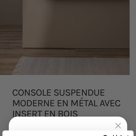
CONSOLE
SUSPENDUE
MODERNE
EN
MÉTAL
AVEC
INSERT
EN
BOIS
Bis zu
15%
Rabatt
La console suspendue en métal SION montre que la vraie