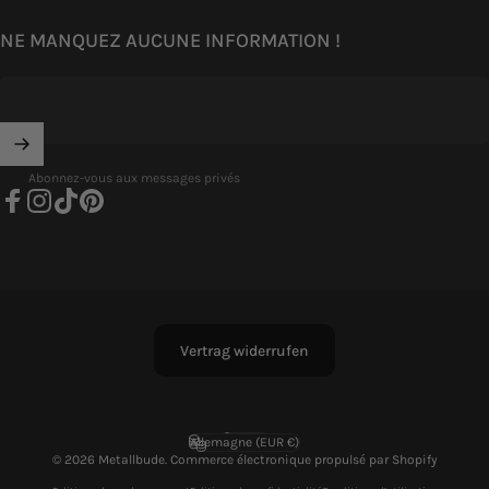
NE MANQUEZ AUCUNE INFORMATION !
Abonnez-vous aux messages privés
Facebook
Instagram
TikTok
Pinterest
Vertrag widerrufen
Français
Langue
Allemagne (EUR €)
Pays/région
© 2026 Metallbude. Commerce électronique propulsé par Shopify